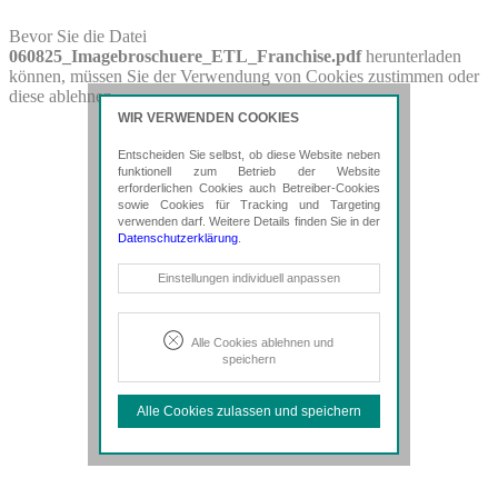
PDF-Download
Bevor Sie die Datei
060825_Imagebroschuere_ETL_Franchise.pdf
herunterladen
Bitte besuchen Sie die Downloadseite von
können, müssen Sie der Verwendung von Cookies zustimmen oder
060825_Imagebroschuere_ETL_Franchise.pdf
für weitere
diese ablehnen.
Details.
WIR VERWENDEN COOKIES
Entscheiden Sie selbst, ob diese Website neben
funktionell zum Betrieb der Website
erforderlichen Cookies auch Betreiber-Cookies
sowie Cookies für Tracking und Targeting
verwenden darf. Weitere Details finden Sie in der
Datenschutzerklärung
.
Notwendige Cookies
Einstellungen individuell anpassen
Diese Cookies sind erforderlich, um die
grundlegende Funktionalität der Website
zu sichern.
Alle Cookies ablehnen und
speichern
Tracking- und Targeting-Cookies
Diese Cookies sind erforderlich, um
Alle Cookies zulassen und speichern
unsere Website auf Ihre Bedürfnisse hin
zu optimieren. Hierzu gehört eine
bedarfsgerechte Gestaltung und
fortlaufende Verbesserung unseres
Angebotes einschließlich der
Verknüpfung zu Social-Media-