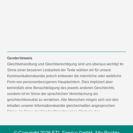
Genderhinweis
Gleichbehandlung und Gleichberechtigung sind uns überaus wichtig! Im
Sinne einer besseren Lesbarkeit der Texte wählen wir für unsere
Kommunikationskanäle jedoch entweder die männliche oder weibliche
Form von personenbezogenen Hauptwörtern. Dies impliziert aber
keinesfalls eine Benachteiligung des jeweils anderen Geschlechts,
sondern ist im Sinne der sprachlichen Vereinfachung als
geschlechtsneutral zu verstehen. Alle Menschen mögen sich von den
Inhalten unserer Informationskanäle gleichermaßen angesprochen
fühlen. Im Sinne der Gender Mainstreaming-Strategie der
Bundesregierung vertreten wir ausdrücklich eine Politik der
gleichstellungssensiblen Informationsvermittlung.
© Copyright 2026 ETL Service GmbH. Alle Rechte