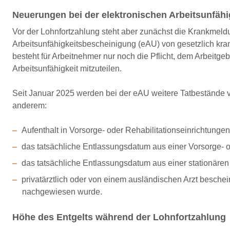
Neuerungen bei der elektronischen Arbeitsunfäh
Vor der Lohnfortzahlung steht aber zunächst die Krankmeldu
Arbeitsunfähigkeitsbescheinigung (eAU) von gesetzlich kran
besteht für Arbeitnehmer nur noch die Pflicht, dem Arbeitge
Arbeitsunfähigkeit mitzuteilen.
Seit Januar 2025 werden bei der eAU weitere Tatbestände 
anderem:
Aufenthalt in Vorsorge- oder Rehabilitationseinrichtungen
das tatsächliche Entlassungsdatum aus einer Vorsorge- 
das tatsächliche Entlassungsdatum aus einer stationär
privatärztlich oder von einem ausländischen Arzt besche
nachgewiesen wurde.
Höhe des Entgelts während der Lohnfortzahlung