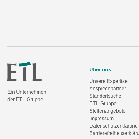
Über uns
Unsere Expertise
Ansprechpartner
Ein Unternehmen
Standortsuche
der ETL-Gruppe
ETL-Gruppe
Stellenangebote
Impressum
Datenschutzerklärung
Barrierefreiheitserklär