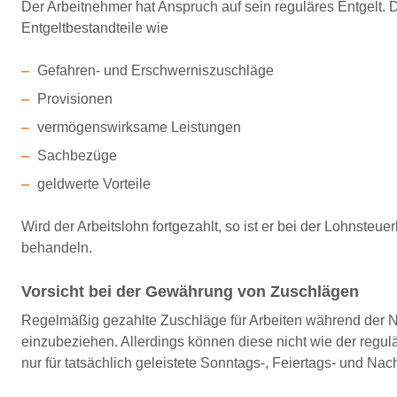
Der Arbeitnehmer hat Anspruch auf sein reguläres Entgelt.
Entgeltbestandteile wie
Gefahren- und Erschwerniszuschläge
Provisionen
vermögenswirksame Leistungen
Sachbezüge
geldwerte Vorteile
Wird der Arbeitslohn fortgezahlt, so ist er bei der Lohnste
behandeln.
Vorsicht bei der Gewährung von Zuschlägen
Regelmäßig gezahlte Zuschläge für Arbeiten während der 
einzubeziehen. Allerdings können diese nicht wie der regulä
nur für tatsächlich geleistete Sonntags-, Feiertags- und Nach