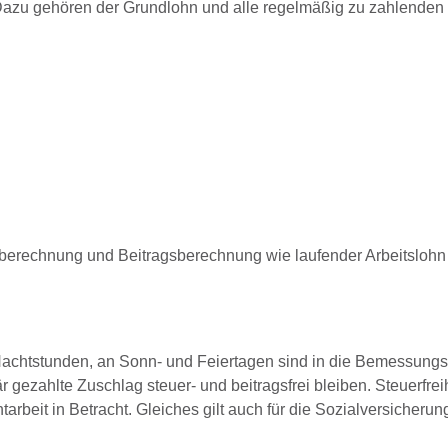
 Dazu gehören der Grundlohn und alle regelmäßig zu zahlenden
uerberechnung und Beitragsberechnung wie laufender Arbeitslohn
Nachtstunden, an Sonn- und Feiertagen sind in die Bemessung
r gezahlte Zuschlag steuer- und beitragsfrei bleiben. Steuerfre
tarbeit in Betracht. Gleiches gilt auch für die Sozialversicherun