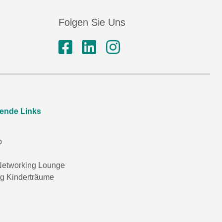
Folgen Sie Uns
rende Links
p
etworking Lounge
ng Kinderträume