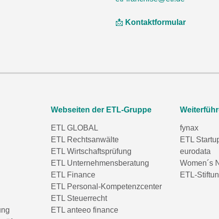
📩
Kontaktformular
Webseiten der ETL-Gruppe
Weiterfüh
ETL GLOBAL
fynax
ETL Rechtsanwälte
ETL Startu
ETL Wirtschaftsprüfung
eurodata
ETL Unternehmensberatung
Women´s N
ETL Finance
ETL-Stiftu
ETL Personal-Kompetenzcenter
ETL Steuerrecht
ung
ETL anteeo finance