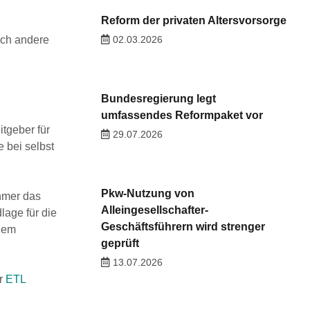
Reform der privaten Altersvorsorge
02.03.2026
uch andere
Bundesregierung legt
umfassendes Reformpaket vor
itgeber für
29.07.2026
 bei selbst
Pkw-Nutzung von
ehmer das
Alleingesellschafter-
lage für die
Geschäftsführern wird strenger
inem
geprüft
13.07.2026
er
ETL