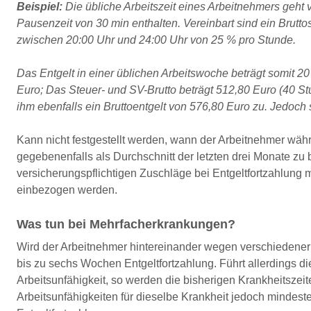
Beispiel:
Die übliche Arbeitszeit eines Arbeitnehmers geht v
Pausenzeit von 30 min enthalten. Vereinbart sind ein Brutt
zwischen 20:00 Uhr und 24:00 Uhr von 25 % pro Stunde.
Das Entgelt in einer üblichen Arbeitswoche beträgt somit 2
Euro; Das Steuer- und SV-Brutto beträgt 512,80 Euro (40 St
ihm ebenfalls ein Bruttoentgelt von 576,80 Euro zu. Jedoch s
Kann nicht festgestellt werden, wann der Arbeitnehmer währ
gegebenenfalls als Durchschnitt der letzten drei Monate zu 
versicherungspflichtigen Zuschläge bei Entgeltfortzahlung
einbezogen werden.
Was tun bei Mehrfacherkrankungen?
Wird der Arbeitnehmer hintereinander wegen verschiedener K
bis zu sechs Wochen Entgeltfortzahlung. Führt allerdings d
Arbeitsunfähigkeit, so werden die bisherigen Krankheitsze
Arbeitsunfähigkeiten für dieselbe Krankheit jedoch mindes