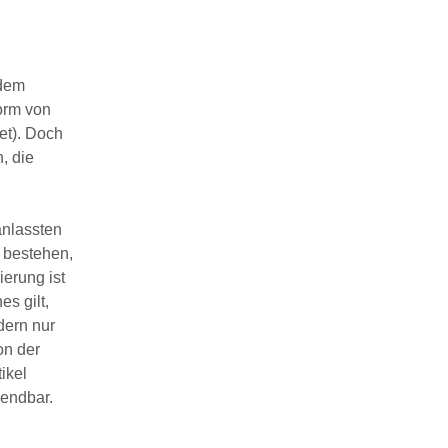
 dem
Form von
et). Doch
, die
anlassten
 bestehen,
erung ist
s gilt,
dern nur
on der
ikel
wendbar.