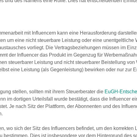
s und des Namens eine Rolle. Dies hat entscheidenden Einflus
enarbeit mit Influencern kann eine Herausforderung darstellen
ten um eine nicht steuerbare Leistung oder eine unentgeltlich
austausches vorliegt. Die Vertragsbeziehungen müssen im Einz
ommt der Influencer das Produkt im Gegenzug für Werbemaßna
en steuerbarer Leistung und nicht steuerbarer Beistellung von 
elbst eine Leistung (als Gegenleistung) bewirken oder nur zur 
ügung stellen, sollten mit ihrem Steuerberater die
EuGH-Entsche
im dortigen Urteilsfall wurde bestätigt, dass die Influencer e
tet. Je nach Sitz der Plattform, der Abonnenten und des Influe
n.
n, wo sich der Sitz des Influencers befindet, um den korrekten 
zu bestimmen. Dies ist insbesondere vor dem Hintergrund des 