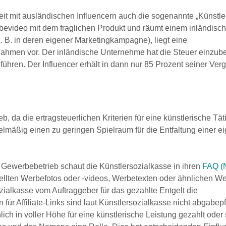
 mit ausländischen Influencern auch die sogenannte „Künstler
erbevideo mit dem fraglichen Produkt und räumt einem inländisc
B. in deren eigener Marketingkampagne), liegt eine
nahmen vor. Der inländische Unternehme hat die Steuer einzube
hren. Der Influencer erhält in dann nur 85 Prozent seiner Ver
, da die ertragsteuerlichen Kriterien für eine künstlerische Tät
egelmäßig einen zu geringen Spielraum für die Entfaltung einer e
Gewerbebetrieb schaut die Künstlersozialkasse in ihren
FAQ (
stellten Werbefotos oder -videos, Werbetexten oder ähnlichen We
alkasse vom Auftraggeber für das gezahlte Entgelt die
r Affiliate-Links sind laut Künstlersozialkasse nicht abgabepfl
ch in voller Höhe für eine künstlerische Leistung gezahlt oder 