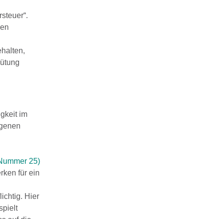
steuer“.
hen
halten,
gütung
igkeit im
igenen
Nummer 25)
rken für ein
ichtig. Hier
spielt