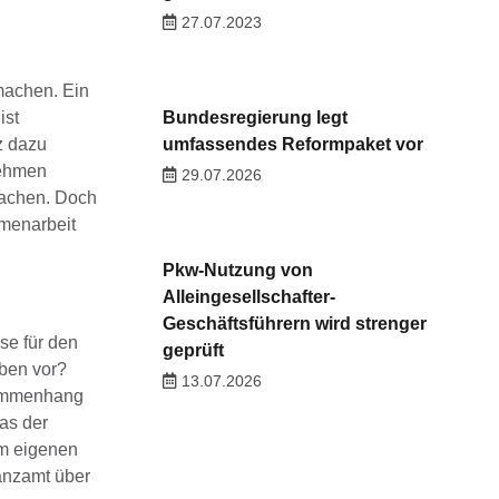
27.07.2023
machen. Ein
ist
Bundesregierung legt
z dazu
umfassendes Reformpaket vor
nehmen
29.07.2026
machen. Doch
mmenarbeit
Pkw-Nutzung von
Alleingesellschafter-
Geschäftsführern wird strenger
se für den
geprüft
aben vor?
13.07.2026
usammenhang
as der
um eigenen
anzamt über