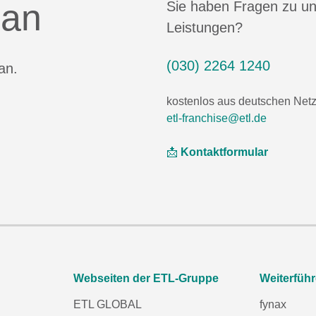
 an
Sie haben Fragen zu u
Leistungen?
(030) 2264 1240
an.
kostenlos aus deutschen Net
etl-franchise@etl.de
📩
Kontaktformular
Webseiten der ETL-Gruppe
Weiterfüh
ETL GLOBAL
fynax