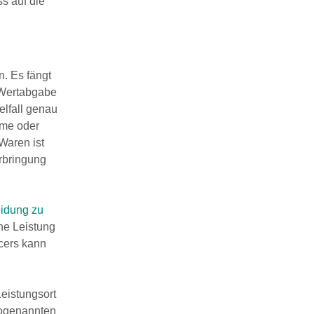
s auf die
. Es fängt
e Wertabgabe
elfall genau
hme oder
Waren ist
Erbringung
idung zu
ine Leistung
ncers kann
Leistungsort
sogenannten