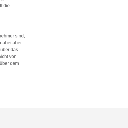
t die
nehmer sind,
 dabei aber
 über das
icht von
nüber dem