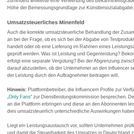
zumindest teilweise eine Verwertung des Bekanntheitsgrade
Höhe der Bemessungsgrundlage zur Künstlersozialabgabe.
Umsatzsteuerliches Minenfeld
Auch die korrekte umsatzsteuerliche Behandlung der Zusamm
an bei der Frage, ob es sich bei der Abgabe von Testproduk
handelt oder ob eine Lieferung im Rahmen eines Leistungs
geprüft werden. Was ist Leistung und Gegenleistung? Bek
erfolgt eine separate Vergütung? Bei der Abgrenzung zwisch
darauf abzustellen, ob der Unternehmer an den Influencer s
der Leistung durch den Auftragnehmer beitragen will.
Hinweis:
Plattformbetreiber, die Influencern Profile zur Verf
„Only Fans“
zur Dienstleistungskommission besprechen. Denn 
an die Plattform erbringen und diese an den Abonnenten leis
dies umsatzsteuerlich unterschiedliche Auswirkungen habe
Liegt ein Leistungsaustausch vor, sollten Unternehmen prüfe
und damit die Steuerbarkeit des Umsatzes in Deutschland 