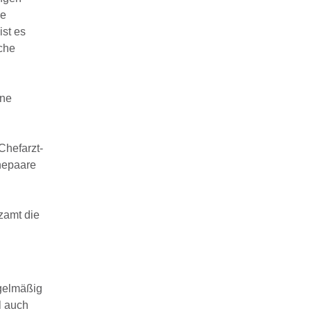
ie
ist es
iche
ene
Chefarzt­
hepaare
zamt die
egelmäßig
l auch