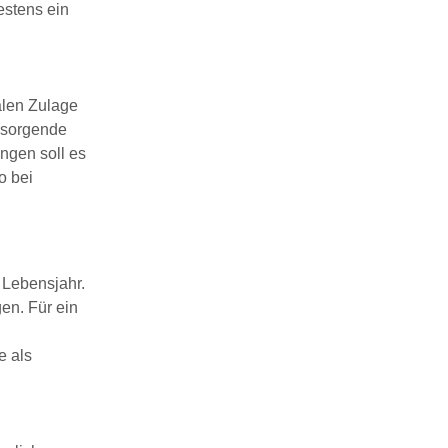
estens ein
alen Zulage
orsorgende
ngen soll es
o bei
 Lebensjahr.
gen. Für ein
e als