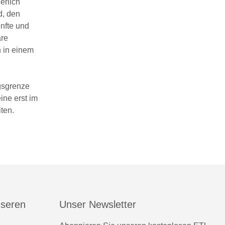
erlich
d, den
nfte und
are
n in einem
gsgrenze
ine erst im
ten.
nseren
Unser Newsletter