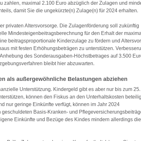
zu zahlen, maximal 2.100 Euro abzüglich der Zulagen und mind
eils, damit Sie die ungekürzte(n) Zulage(n) für 2024 erhalten.
 privaten Altersvorsorge. Die Zulagenförderung soll zukünftig
duelle Mindesteigenbeitragsberechnung für den Erhalt der maxim
 eine beitragsproportionale Kinderzulage zu fördern und Altersv
aus mit festen Erhöhungsbeträgen zu unterstützen. Verbesseru
ie Anhebung des Sonderausgaben-Höchstbetrages auf 3.500 Eur
gebungsverfahren bleibt hier abzuwarten.
en als außergewöhnliche Belastungen abziehen
nzielle Unterstützung. Kindergeld gibt es aber nur bis zum 25.
unterstützen, können den Fiskus an den Unterhaltskosten beteili
d nur geringe Einkünfte verfügt, können im Jahr 2024
 geschuldeten Basis-Kranken- und Pflegeversicherungsbeiträg
gene Einkünfte und Bezüge des Kindes mindern allerdings die