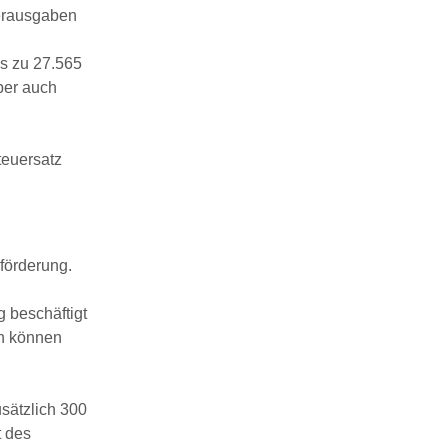
derausgaben
is zu 27.565
ber auch
teuersatz
förderung.
g beschäftigt
nn können
usätzlich 300
t des