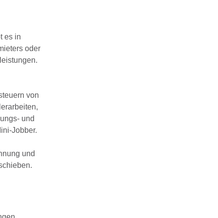
 es in
mieters oder
leistungen.
steuern von
erarbeiten,
uungs- und
ini-Jobber.
chnung und
rschieben.
ngen