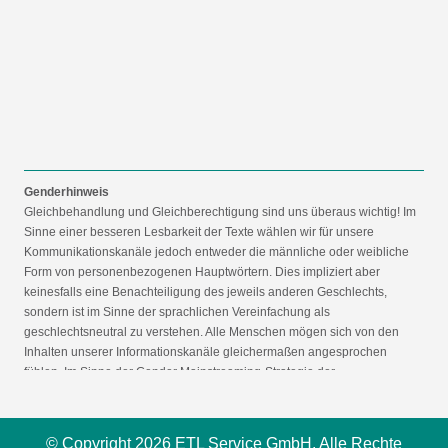
Genderhinweis
Gleichbehandlung und Gleichberechtigung sind uns überaus wichtig! Im
Sinne einer besseren Lesbarkeit der Texte wählen wir für unsere
Kommunikationskanäle jedoch entweder die männliche oder weibliche
Form von personenbezogenen Hauptwörtern. Dies impliziert aber
keinesfalls eine Benachteiligung des jeweils anderen Geschlechts,
sondern ist im Sinne der sprachlichen Vereinfachung als
geschlechtsneutral zu verstehen. Alle Menschen mögen sich von den
Inhalten unserer Informationskanäle gleichermaßen angesprochen
fühlen. Im Sinne der Gender Mainstreaming-Strategie der
Bundesregierung vertreten wir ausdrücklich eine Politik der
gleichstellungssensiblen Informationsvermittlung.
© Copyright 2026 ETL Service GmbH. Alle Rechte