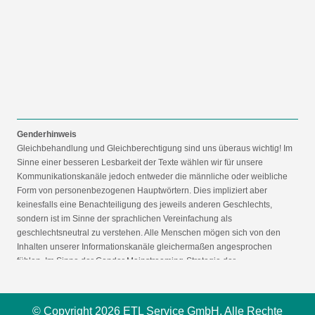
Genderhinweis
Gleichbehandlung und Gleichberechtigung sind uns überaus wichtig! Im
Sinne einer besseren Lesbarkeit der Texte wählen wir für unsere
Kommunikationskanäle jedoch entweder die männliche oder weibliche
Form von personenbezogenen Hauptwörtern. Dies impliziert aber
keinesfalls eine Benachteiligung des jeweils anderen Geschlechts,
sondern ist im Sinne der sprachlichen Vereinfachung als
geschlechtsneutral zu verstehen. Alle Menschen mögen sich von den
Inhalten unserer Informationskanäle gleichermaßen angesprochen
fühlen. Im Sinne der Gender Mainstreaming-Strategie der
Bundesregierung vertreten wir ausdrücklich eine Politik der
gleichstellungssensiblen Informationsvermittlung.
© Copyright 2026 ETL Service GmbH. Alle Rechte