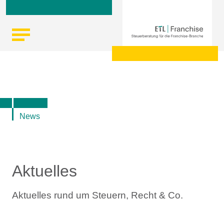
Skip
Startseite
|
Aktuelle Infos zu Steuern, Recht, Wirtschaft und
to
Finanzen
content
News
Aktuelles
Aktuelles rund um Steuern, Recht & Co.