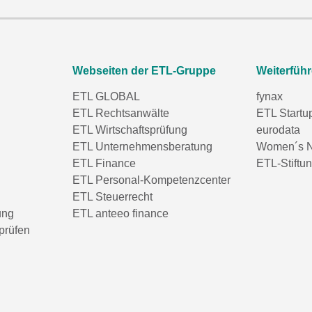
Webseiten der ETL-Gruppe
Weiterfüh
ETL GLOBAL
fynax
ETL Rechtsanwälte
ETL Startu
ETL Wirtschaftsprüfung
eurodata
ETL Unternehmensberatung
Women´s N
ETL Finance
ETL-Stiftu
ETL Personal-Kompetenzcenter
ETL Steuerrecht
ung
ETL anteeo finance
prüfen