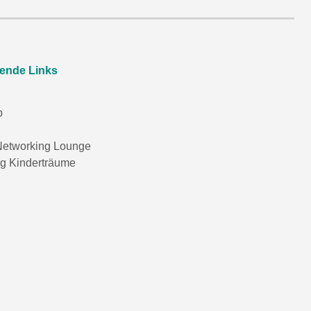
rende Links
p
etworking Lounge
ng Kinderträume