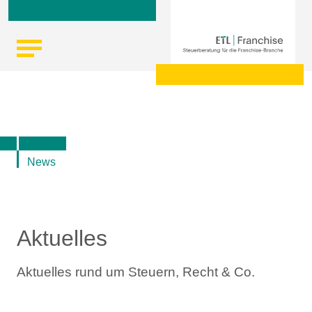
Skip
Startseite
|
Aktuelle Infos zu Steuern, Recht, Wirtschaft und
to
Finanzen
content
News
Aktuelles
Aktuelles rund um Steuern, Recht & Co.